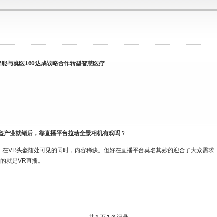
智能与就医160达成战略合作转型智慧医疗
头盔产业就绪后，靠直播平台拉动全景相机有戏吗？
年，在VR头盔随处可见的同时，内容稀缺。但好在直播平台莫名其妙的迎合了大众需
的就是VR直播。